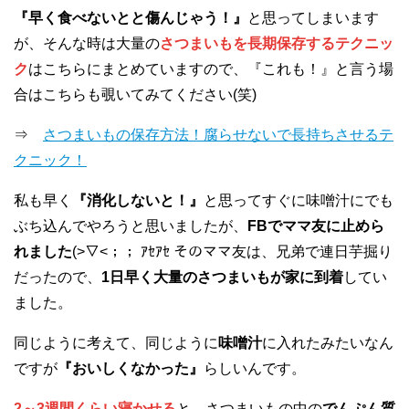
『早く食べないとと傷んじゃう！』
と思ってしまいます
が、そんな時は大量の
さつまいもを長期保存するテクニッ
ク
はこちらにまとめていますので、『これも！』と言う場
合はこちらも覗いてみてください(笑)
⇒
さつまいもの保存方法！腐らせないで長持ちさせるテ
クニック！
私も早く
『消化しないと！』
と思ってすぐに味噌汁にでも
ぶち込んでやろうと思いましたが、
FBでママ友に止めら
れました
(>▽<；； ｱｾｱｾ そのママ友は、兄弟で連日芋掘り
だったので、
1日早く大量のさつまいもが家に到着
してい
ました。
同じように考えて、同じように
味噌汁
に入れたみたいなん
ですが
『おいしくなかった』
らしいんです。
2～3週間くらい寝かせる
と、さつまいもの中の
でんぷん質