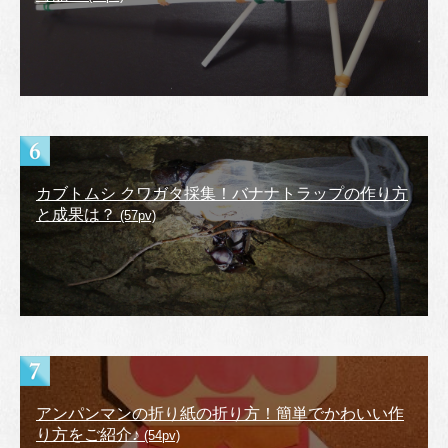
カブトムシ クワガタ採集！バナナトラップの作り方
と成果は？
(57pv)
アンパンマンの折り紙の折り方！簡単でかわいい作
り方をご紹介♪
(54pv)