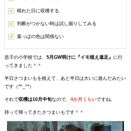
晴れた日に収穫する
判断がつかない時は試し掘りしてみる
葉っぱの色は関係ない
息子の小学校では、
5月GW明けに『イモ植え遠足』
に行
ってきました＾＾
半日さつまいもを植えて、あと半日は大いに遊んだみたい
です（*^_^*）
それで
収穫は10月中旬
なので、
4か月くらい
ですね。
持って帰ってきたさつまいもです＾＾