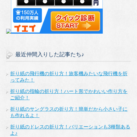
最近仲間入りした記事たち♪
折り紙の飛行機の折り方！旅客機みたいな飛行機を折
ってみた！
折り紙の指輪の折り方！ハート形でかわいい作り方を
ご紹介！
折り紙のサングラスの折り方！簡単だから小さい子に
も作れるよ！
折り紙のドレスの折り方！バリエーションも3種類ある
よ♪