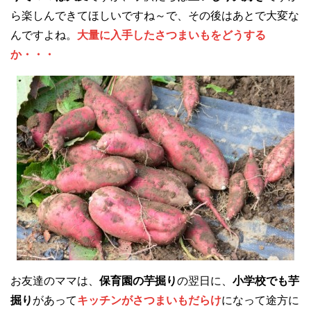
ら楽しんできてほしいですね～で、その後はあとで大変な
んですよね。
大量に入手したさつまいもをどうする
か・・・
お友達のママは、
保育園の芋掘り
の翌日に、
小学校でも芋
掘り
があって
キッチンがさつまいもだらけ
になって途方に