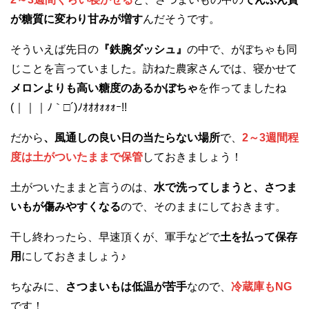
が糖質に変わり甘みが増す
んだそうです。
そういえば先日の
『鉄腕ダッシュ』
の中で、がぼちゃも同
じことを言っていました。訪ねた農家さんでは、寝かせて
メロンよりも高い糖度のあるかぼちゃ
を作ってましたね
(｜｜｜ﾉ｀□´)ﾉｵｵｵｫｫｫｰ!!
だから
、風通しの良い日の当たらない場所
で、
2～3週間程
度は土がついたままで保管
しておきましょう！
土がついたままと言うのは、
水で洗ってしまうと、さつま
いもが傷みやすくなる
ので、そのままにしておきます。
干し終わったら、早速頂くが、軍手などで
土を払って保存
用
にしておきましょう♪
ちなみに、
さつまいもは低温が苦手
なので、
冷蔵庫もNG
です！