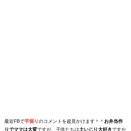
最近FBで
芋掘り
のコメントを超見かけます＾＾
お弁当作
りでママは大変
ですが、子供たちは
土いじり大好き
ですか