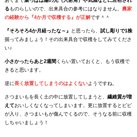
あくまで
葉っぱは陽の光（入射角）や気温などに左右され
る
ものらしいので、出来具合の参考にはなりません。
農家
の経験から『4か月で収穫する』が正解
です＾＾
『そろそろ4か月経ったな～』
と思ったら、
試し彫りで1株
掘ってみましょう！その出来具合で収穫をしてみてくださ
い♪
小さかったらあと2週間
くらい置いておくと、もう収穫で
きると思います。
逆に
長く放置してしまうのはよくない
ようですね。
さつまいもを長く土の中に放置してしまうと、
繊維質が増
えて
おいしくなくなってしまいます。更に放置するとビビ
が入り、さつまいもが傷んでくるので、そうなる前に収穫
しちゃいましょう！