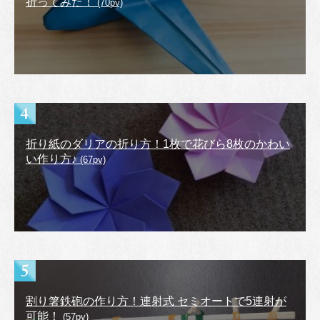
折ってみた！
(70pv)
折り紙のダリアの折り方！1枚で花びら8枚のかわい
い作り方♪
(67pv)
割り箸鉄砲の作り方！連射式 セミオートで5連射が
可能！
(57pv)