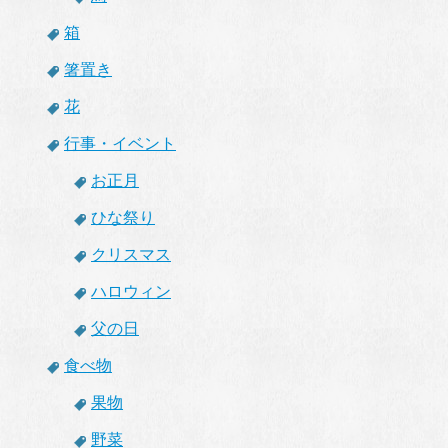
箱
箸置き
花
行事・イベント
お正月
ひな祭り
クリスマス
ハロウィン
父の日
食べ物
果物
野菜