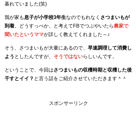
暮れていました(笑)
我が家も
息子が小学校3年生
なのでもれなく
さつまいもが
到着
。どうすっぺか、と考えてFBでつぶやいたら
農家で
聞いたというママ
が詳しく教えてくれました～♪
そう、さつまいもが大量にあるので、
早速調理して消費し
よう
としたんですが、
そうではない
らしいんです。
ということで、今回は
さつまいもの収穫時期と収穫した後
干すとイイ？
と言う話をご紹介させていただきます＾＾
スポンサーリンク