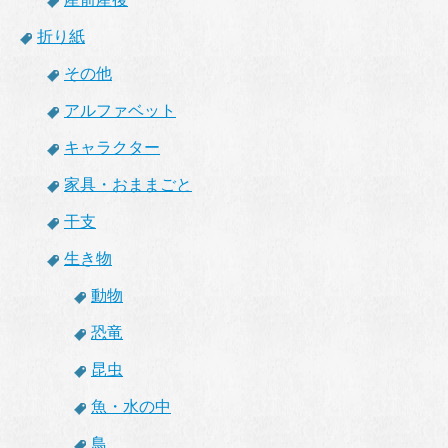
折り紙
その他
アルファベット
キャラクター
家具・おままごと
干支
生き物
動物
恐竜
昆虫
魚・水の中
鳥