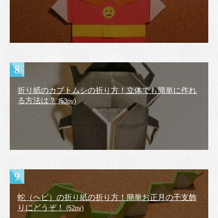
折り紙のカブトムシの折り方！立体でも簡単に作れ
る方法は？
(53pv)
蛇（ヘビ）の折り紙の折り方！簡単お正月の干支飾
りにどうぞ！
(52pv)