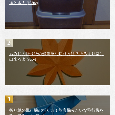
換と水！
(103pv)
もみじの折り紙の超簡単な切り方は？折るより楽に
出来るよ
(70pv)
折り紙の飛行機の折り方！旅客機みたいな飛行機を