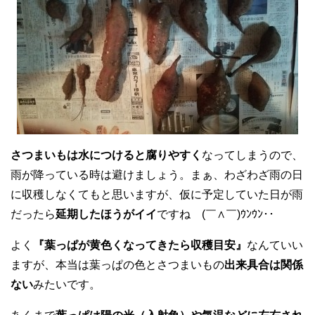
さつまいもは水につけると腐りやすく
なってしまうので、
雨が降っている時は避けましょう。まぁ、わざわざ雨の日
に収穫しなくてもと思いますが、仮に予定していた日が雨
だったら
延期したほうがイイ
ですね (￣∧￣)ｳﾝｳﾝ･･
よく
『葉っぱが黄色くなってきたら収穫目安』
なんていい
ますが、本当は葉っぱの色とさつまいもの
出来具合は関係
ない
みたいです。