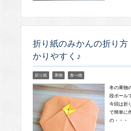
折り紙のみかんの折り方
かりやすく♪
折り紙
果物
食べ物
冬の果物
段ボール
今回は折
で簡単に
の・・・