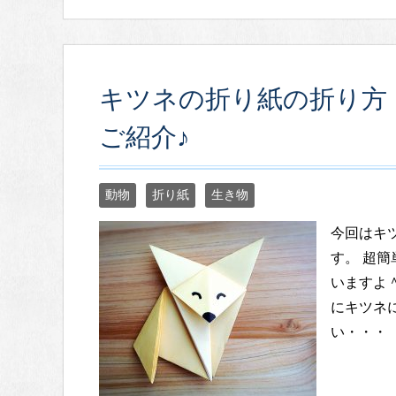
キツネの折り紙の折り方
ご紹介♪
動物
折り紙
生き物
今回はキ
す。 超
いますよ
にキツネ
い・・・