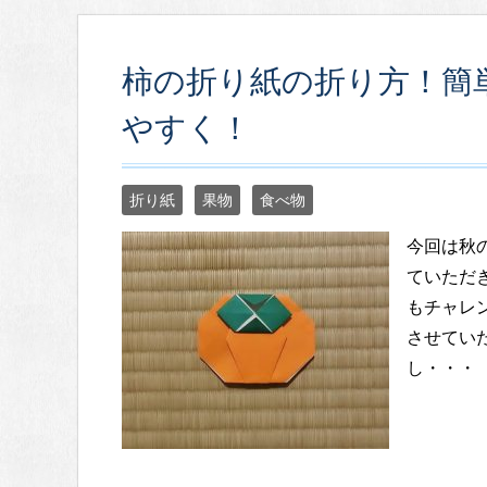
柿の折り紙の折り方！簡
やすく！
折り紙
果物
食べ物
今回は秋
ていただ
もチャレ
させてい
し・・・