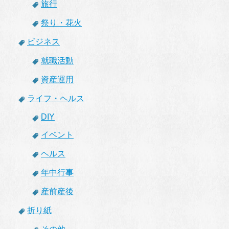
旅行
祭り・花火
ビジネス
就職活動
資産運用
ライフ・ヘルス
DIY
イベント
ヘルス
年中行事
産前産後
折り紙