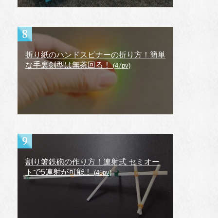
折り紙のハンドスピナーの折り方！簡単
な手裏剣型は無茶回る！
(47pv)
割り箸鉄砲の作り方！連射式 セミオー
トで5連射が可能！
(45pv)