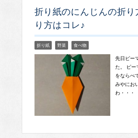
折り紙のにんじんの折り
り方はコレ♪
折り紙
野菜
食べ物
先日ピー
た。 ピ
をならべ
みやにお
わ・・・