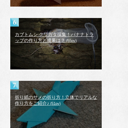
カブトムシ クワガタ採集！バナナトラ
ップの作り方と成果は？
(55pv)
折り紙のサメの折り方！立体でリアルな
作り方をご紹介♪
(51pv)