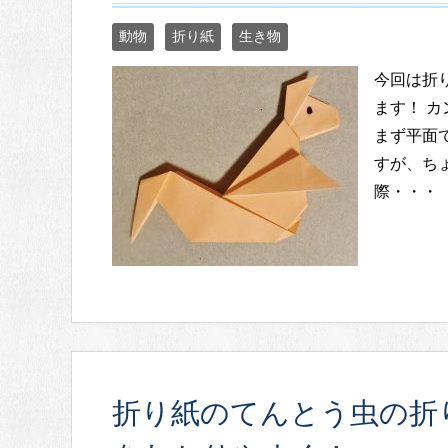
動物
折り紙
生き物
今回は折
ます！ 
まず平面
すが、ち
際・・・
折り紙のてんとう虫の折