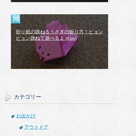
折り紙の跳ねるうさぎの折り方！ピョン
ピョン跳ねて遊べるよ
(41pv)
カテゴリー
お出かけ
アウトドア