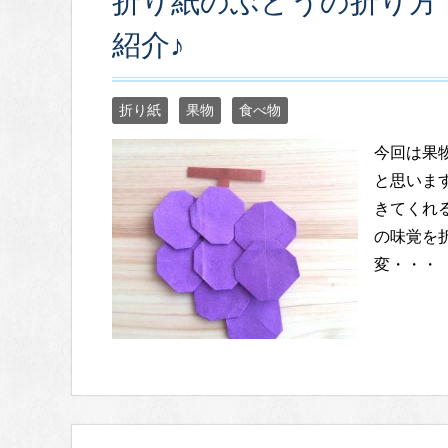
折り紙のぶどうの折り方
紹介♪
折り紙
果物
食べ物
今回は果
と思いま
きてくれ
の味覚を
変・・・