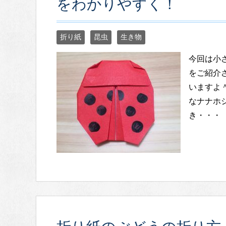
をわかりやすく！
折り紙
昆虫
生き物
今回は小
をご紹介
いますよ
なナナホ
き・・・