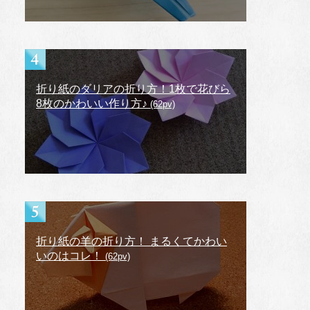
折り紙のダリアの折り方！1枚で花びら
8枚のかわいい作り方♪
(62pv)
折り紙の羊の折り方！ まるくてかわい
いのはコレ！
(62pv)