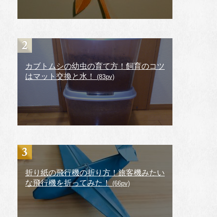
カブトムシの幼虫の育て方！飼育のコツ
はマット交換と水！
(83pv)
折り紙の飛行機の折り方！旅客機みたい
な飛行機を折ってみた！
(66pv)