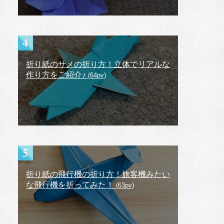
折り紙のサメの折り方！立体でリアルな
作り方をご紹介♪
(64pv)
折り紙の飛行機の折り方！旅客機みたい
な飛行機を折ってみた！
(63pv)