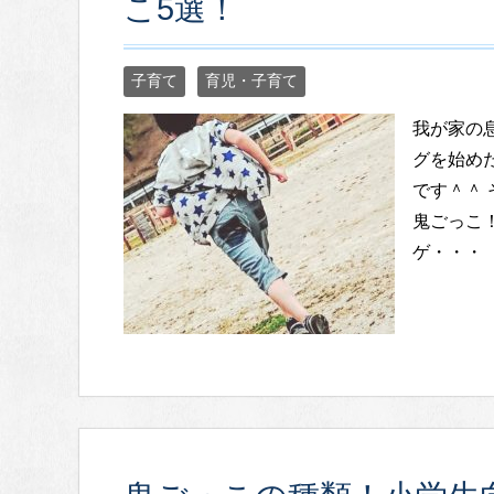
こ5選！
子育て
育児・子育て
我が家の
グを始め
です＾＾
鬼ごっこ
ゲ・・・