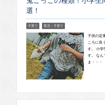
鬼ごっこの種類！小学生
選！
子育て
育児・子育て
子供の定
ころに良
す。 小
す。 な
ま・・・