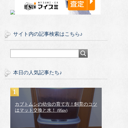
サイト内の記事検索はこちら♪
本日の人気記事たち♪
カブトムシの幼虫の育て方！飼育のコツ
はマット交換と水！
(95pv)