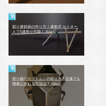
割り箸鉄砲の作り方！連射式 セミオー
トで5連射が可能！
(51pv)
折り紙のカブトムシの折り方！立体でも
簡単に作れる方法は？
(49pv)