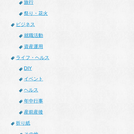
旅行
祭り・花火
ビジネス
就職活動
資産運用
ライフ・ヘルス
DIY
イベント
ヘルス
年中行事
産前産後
折り紙