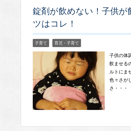
錠剤が飲めない！子供が
ツはコレ！
子育て
育児・子育て
子供の体
飲ませる
ルトにま
色々さが
さ・・・