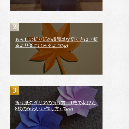
もみじの折り紙の超簡単な切り方は？折
るより楽に出来るよ
(92pv)
折り紙のダリアの折り方！1枚で花びら
8枚のかわいい作り方♪
(74pv)