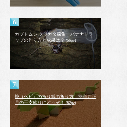
カブトムシ クワガタ採集！バナナトラ
ップの作り方と成果は？
(56pv)
蛇（ヘビ）の折り紙の折り方！簡単お正
月の干支飾りにどうぞ！
(52pv)