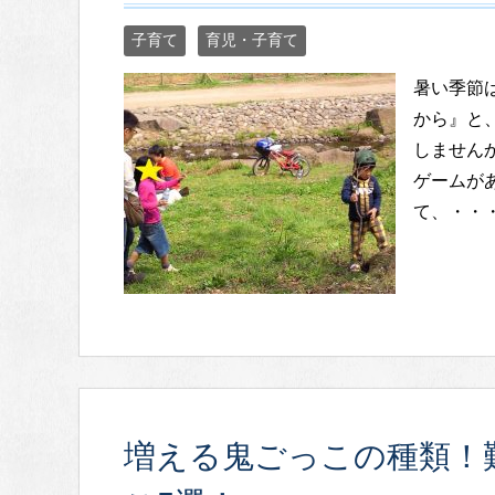
子育て
育児・子育て
暑い季節
から』と
しません
ゲームが
て、・・
増える鬼ごっこの種類！