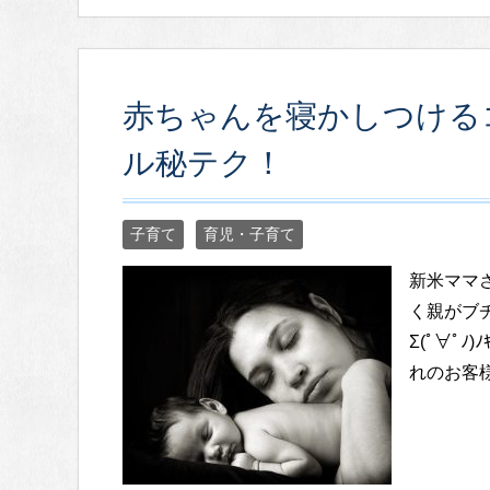
赤ちゃんを寝かしつける
ル秘テク！
子育て
育児・子育て
新米ママ
く親がブ
Σ(ﾟ∀ﾟ
れのお客